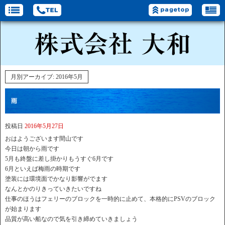
月別アーカイブ:
2016年5月
雨
投稿日
2016年5月27日
おはようございます間山です
今日は朝から雨です
5月も終盤に差し掛かりもうすぐ6月です
6月といえば梅雨の時期です
塗装には環境面でかなり影響がでます
なんとかのりきっていきたいですね
仕事のほうはフェリーのブロックを一時的に止めて、本格的にPSVのブロック
が始まります
品質が高い船なので気を引き締めていきましょう