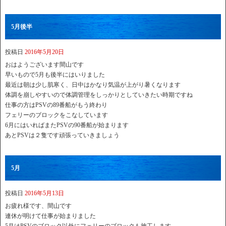
5月後半
投稿日
2016年5月20日
おはようございます間山です
早いもので5月も後半にはいりました
最近は朝は少し肌寒く、日中はかなり気温が上がり暑くなります
体調を崩しやすいので体調管理をしっかりとしていきたい時期ですね
仕事の方はPSVの89番船がもう終わり
フェリーのブロックをこなしています
6月にはいればまたPSVの90番船が始まります
あとPSVは２隻です頑張っていきましょう
5月
投稿日
2016年5月13日
お疲れ様です、間山です
連休が明けて仕事が始まりました