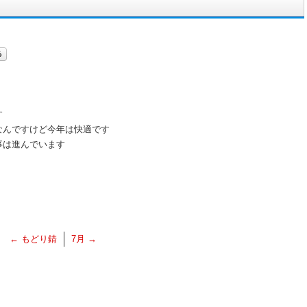
す
なんですけど今年は快適です
事は進んでいます
←
もどり錆
7月
→