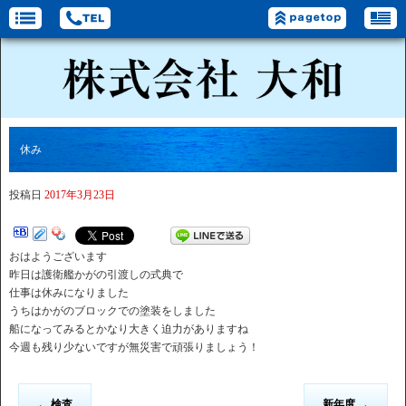
休み
投稿日
2017年3月23日
おはようございます
昨日は護衛艦かがの引渡しの式典で
仕事は休みになりました
うちはかがのブロックでの塗装をしました
船になってみるとかなり大きく迫力がありますね
今週も残り少ないですが無災害で頑張りましょう！
←
検査
新年度
→