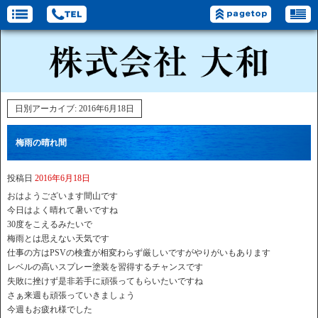
日別アーカイブ:
2016年6月18日
梅雨の晴れ間
投稿日
2016年6月18日
おはようございます間山です
今日はよく晴れて暑いですね
30度をこえるみたいで
梅雨とは思えない天気です
仕事の方はPSVの検査が相変わらず厳しいですがやりがいもあります
レベルの高いスプレー塗装を習得するチャンスです
失敗に挫けず是非若手に頑張ってもらいたいですね
さぁ来週も頑張っていきましょう
今週もお疲れ様でした